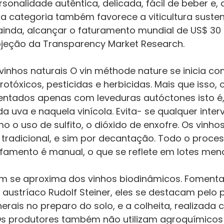
sonalidade autêntica, delicada, fácil de beber e
a categoria também favorece a viticultura susten
 ainda, alcançar o faturamento mundial de US$ 30 
jeção da Transparency Market Research.
vinhos naturais O vin méthode nature se inicia co
otóxicos, pesticidas e herbicidas. Mais que isso, 
entados apenas com leveduras autóctones isto é,
a uva e naquela vinícola. Evita- se qualquer inte
 o uso de sulfito, o dióxido de enxofre. Os vinho
 tradicional, e sim por decantação. Todo o proce
afamento é manual, o que se reflete em lotes men
m se aproxima dos vinhos biodinâmicos. Fomenta
fo austríaco Rudolf Steiner, eles se destacam pelo 
erais no preparo do solo, e a colheita, realizada
 Os produtores também não utilizam agroquímico