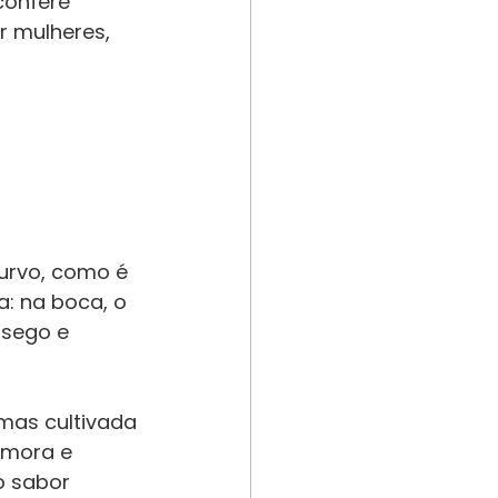
confere 
r mulheres, 
urvo, como é 
: na boca, o 
ssego e 
, mas cultivada
amora e 
o sabor 