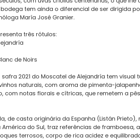
éculos, com uvas criollas centenárias, o que lhe 
 bodega tem ainda o diferencial de ser dirigida po
nóloga María José Granier.
resenta três rótulos:
lejandría
lanc de Noirs
safra 2021 do Moscatel de Alejandría tem visual t
inhos naturais, com aroma de pimenta-jalapenha
, com notas florais e cítricas, que remetem a pê
lla, de casta originária da Espanha (Listán Prieto)
 América do Sul, traz referências de framboesa, 
oques terrosos, corpo de rica acidez e equilibrad