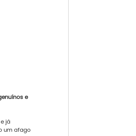
genuínos e 
e já 
mo um afago 