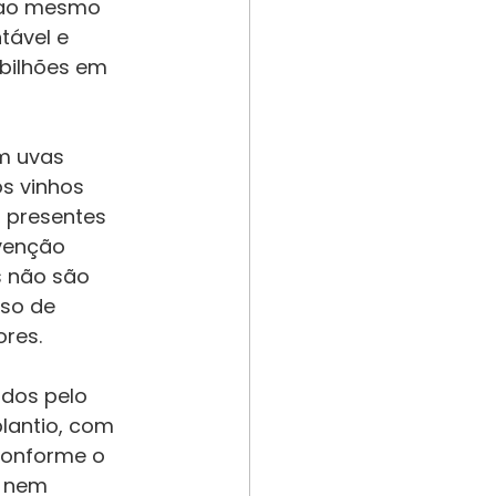
, ao mesmo 
tável e 
bilhões em 
m uvas 
os vinhos 
 presentes 
rvenção 
s não são 
sso de 
ores.
dos pelo 
plantio, com 
 conforme o 
s nem 