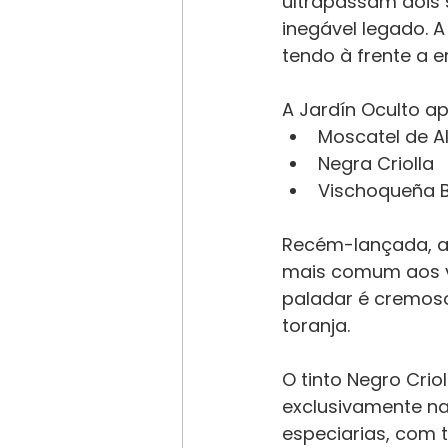
ultrapassam dois s
inegável legado. A
tendo à frente a e
A Jardín Oculto ap
Moscatel de A
Negra Criolla
Vischoqueña B
Recém-lançada, a 
mais comum aos v
paladar é cremoso
toranja.
O tinto Negro Crio
exclusivamente na
especiarias, com t