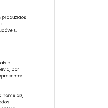
m produzidos 
. 
dáveis. 
is e 
ívia, por 
apresentar 
o nome diz, 
edos 