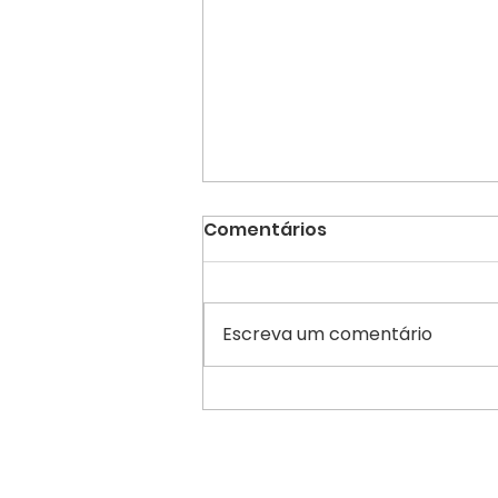
Comentários
Escreva um comentário
Vinhos biodinâmicos:
sabores e aromas
autênticos