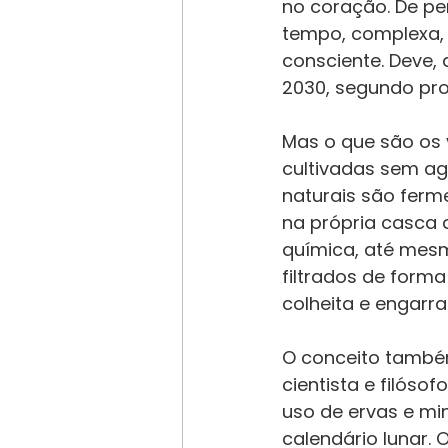
no coração. De per
tempo, complexa, 
consciente. Deve,
2030, segundo pro
Mas o que são os 
cultivadas sem agr
naturais são ferm
na própria casca d
química, até mesmo
filtrados de forma
colheita e engarr
O conceito també
cientista e filóso
uso de ervas e min
calendário lunar.