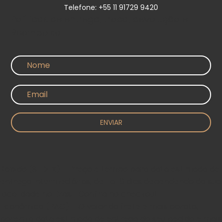
Telefone: +55 11 91729 9420
Políticas de entrega, troca, devolução e
Reembolso
ENVIAR
Rápido (SEDEX) – Preço e tempo para data estimada de
entrega intermediários, de 1 a 10 dias dependendo da sua
localidade no Brasil. Confira no checkout.​
Econômica (PAC) – O valor do frete é mais barato,
porém a data estimada de entrega do seu pedido é mais