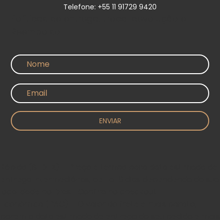
Telefone: +55 11 91729 9420
Políticas de entrega, troca, devolução e
Reembolso
ENVIAR
Rápido (SEDEX) – Preço e tempo para data estimada de
entrega intermediários, de 1 a 10 dias dependendo da sua
localidade no Brasil. Confira no checkout.​
Econômica (PAC) – O valor do frete é mais barato,
porém a data estimada de entrega do seu pedido é mais