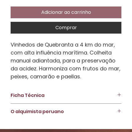
Adicionar ao carrinho
Comprar
Vinhedos de Quebranta a 4 km do mar,
com alta influência marítima. Colheita
manual adiantada, para a preservação
da acidez. Harmoniza com frutos do mar,
peixes, camarão e paellas.
Ficha Técnica
Uva:
Quebranta
O alquimista peruano
Origem:
Cañete - Peru
Vinificação:
Flexitank com leveduras indígenas e
Pepe Moquillaza é um contador de histórias líquidas
contato com as cascas por 60 dias
através de seus premiados piscos e, agora, seus
Amadurecimento:
Flexitank por 9 meses